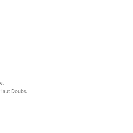
e.
 Haut Doubs.